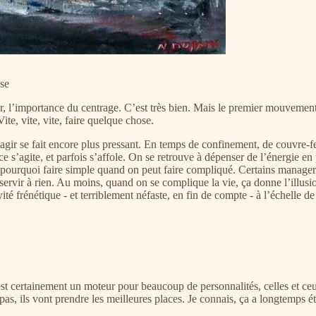
sse
ur, l’importance du centrage. C’est très bien. Mais le premier mouvement
ite, vite, vite, faire quelque chose.
gir se fait encore plus pressant. En temps de confinement, de couvre-feu, 
e s’agite, et parfois s’affole. On se retrouve à dépenser de l’énergie en 
 pourquoi faire simple quand on peut faire compliqué. Certains managers 
e servir à rien. Au moins, quand on se complique la vie, ça donne l’illusi
vité frénétique - et terriblement néfaste, en fin de compte - à l’échelle d
lle est certainement un moteur pour beaucoup de personnalités, celles et 
 pas, ils vont prendre les meilleures places. Je connais, ça a longtemp