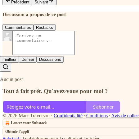
Précédent
Suivant
Discussion à propos de ce post
Commentaires
Restacks
meilleur
Dernier
Discussions
Aucun post
Tout à fait prêt. Qu'avez-vous pour moi ?
S'abonner
© 2026 Marc Traverson
·
Confidentialité
∙
Conditions
∙
Avis de collec
Lancez votre Substack
Obtenir l’appli
Substack
: la plateforme pour la culture et les idées