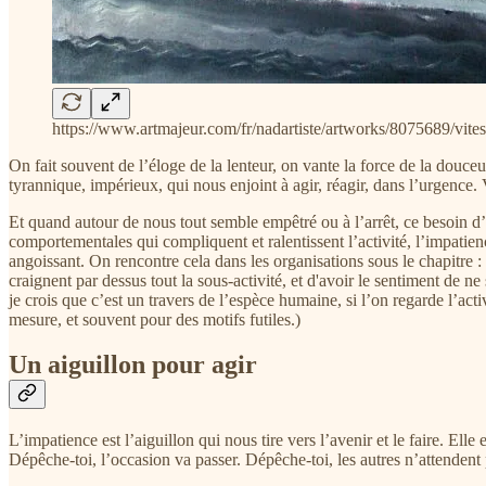
https://www.artmajeur.com/fr/nadartiste/artworks/8075689/vite
On fait souvent de l’éloge de la lenteur, on vante la force de la douce
tyrannique, impérieux, qui nous enjoint à agir, réagir, dans l’urgence. V
Et quand autour de nous tout semble empêtré ou à l’arrêt, ce besoin d’a
comportementales qui compliquent et ralentissent l’activité, l’impatienc
angoissant. On rencontre cela dans les organisations sous le chapitre :
craignent par dessus tout la sous-activité, et d'avoir le sentiment de n
je crois que c’est un travers de l’espèce humaine, si l’on regarde l’acti
mesure, et souvent pour des motifs futiles.)
Un aiguillon pour agir
L’impatience est l’aiguillon qui nous tire vers l’avenir et le faire. E
Dépêche-toi, l’occasion va passer. Dépêche-toi, les autres n’attendent