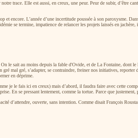
notre trace. Elle est aussi, en creux, une peur. Peur de subir, d’être can
op et encore. L’année d’une incertitude poussée à son paroxysme. Dans 
émie se termine, impatience de relancer les projets laissés en jachère,
 On le sait au moins depuis la fable d'Ovide, et de La Fontaine, dont le l
n gré mal gré, s’adapter, se contraindre, freiner nos initiatives, reporter 
former en déprime.
mme je le fais ici en creux) mais d’abord, il faudra faire avec cette co
 reprise. En se pressant lentement, comme la tortue. Parce que justement,
acité d’attendre, ouverte, sans intention. Comme disait François Rousta