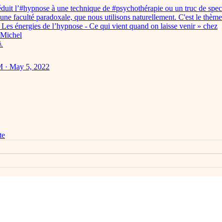
duit l’
#hypnose
à une technique de
#psychothérapie
ou un truc de spect
’une faculté paradoxale, que nous utilisons naturellement. C'est le thè
« Les énergies de l’hypnose - Ce qui vient quand on laisse venir » chez
Michel

 · May 5, 2022
te