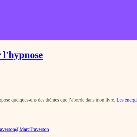
r l'hypnose
ui expose quelques-uns des thèmes que j’aborde dans mon livre,
Les énergi
averson
@MarcTraverson