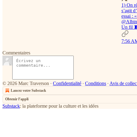
1) On ré
s’agit d
essai : 
@Albin
Un fil 
7:56 AM
Commentaires
© 2026 Marc Traverson
·
Confidentialité
∙
Conditions
∙
Avis de collec
Lancez votre Substack
Obtenir l’appli
Substack
: la plateforme pour la culture et les idées