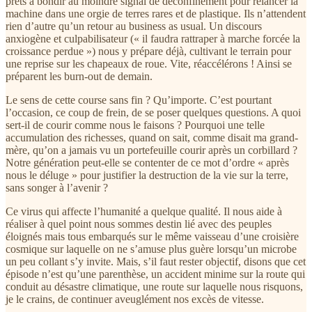
prêts à bondir au moindre signal de déconfinement pour relancer la
machine dans une orgie de terres rares et de plastique. Ils n’attendent
rien d’autre qu’un retour au business as usual. Un discours
anxiogène et culpabilisateur (« il faudra rattraper à marche forcée la
croissance perdue ») nous y prépare déjà, cultivant le terrain pour
une reprise sur les chapeaux de roue. Vite, réaccélérons ! Ainsi se
préparent les burn-out de demain.
Le sens de cette course sans fin ? Qu’importe. C’est pourtant
l’occasion, ce coup de frein, de se poser quelques questions. A quoi
sert-il de courir comme nous le faisons ? Pourquoi une telle
accumulation des richesses, quand on sait, comme disait ma grand-
mère, qu’on a jamais vu un portefeuille courir après un corbillard ?
Notre génération peut-elle se contenter de ce mot d’ordre « après
nous le déluge » pour justifier la destruction de la vie sur la terre,
sans songer à l’avenir ?
Ce virus qui affecte l’humanité a quelque qualité. Il nous aide à
réaliser à quel point nous sommes destin lié avec des peuples
éloignés mais tous embarqués sur le même vaisseau d’une croisière
cosmique sur laquelle on ne s’amuse plus guère lorsqu’un microbe
un peu collant s’y invite. Mais, s’il faut rester objectif, disons que cet
épisode n’est qu’une parenthèse, un accident minime sur la route qui
conduit au désastre climatique, une route sur laquelle nous risquons,
je le crains, de continuer aveuglément nos excès de vitesse.