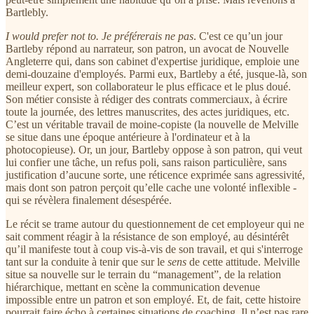
Bartlebly.
I would prefer not to. Je préférerais ne pas
. C'est ce qu’un jour
Bartleby répond au narrateur, son patron, un avocat de Nouvelle
Angleterre qui, dans son cabinet d'expertise juridique, emploie une
demi-douzaine d'employés. Parmi eux, Bartleby a été, jusque-là, son
meilleur expert, son collaborateur le plus efficace et le plus doué.
Son métier consiste à rédiger des contrats commerciaux, à écrire
toute la journée, des lettres manuscrites, des actes juridiques, etc.
C’est un véritable travail de moine-copiste (la nouvelle de Melville
se situe dans une époque antérieure à l'ordinateur et à la
photocopieuse). Or, un jour, Bartleby oppose à son patron, qui veut
lui confier une tâche, un refus poli, sans raison particulière, sans
justification d’aucune sorte, une réticence exprimée sans agressivité,
mais dont son patron perçoit qu’elle cache une volonté inflexible -
qui se révèlera finalement désespérée.
Le récit se trame autour du questionnement de cet employeur qui ne
sait comment réagir à la résistance de son employé, au désintérêt
qu’il manifeste tout à coup vis-à-vis de son travail, et qui s'interroge
tant sur la conduite à tenir que sur le
sens
de cette attitude. Melville
situe sa nouvelle sur le terrain du “management”, de la relation
hiérarchique, mettant en scène la communication devenue
impossible entre un patron et son employé. Et, de fait, cette histoire
pourrait faire écho à certaines situations de coaching. Il n’est pas rare