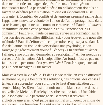
de rencontrer des managers dépités, furieux, découragés ou
impuissants face à la passivité butée d'un collaborateur dont ils ne
savent se dépêtrer (et la situation inverse est évidemment aussi
courante !). Combien de conflits et de tensions prennent racine dans
l'apparente mauvaise volonté de l'un ou de l'autre protagoniste, dans
sa résistance, qu'on ne sait comment circonvenir ? Faudrait-il
mieux
communiquer
avec cette personne ? Faut-il sanctionner ? Et
comment ? Faudra-t-il, faute de mieux, suivre une formation sur la
"gestion des personnalités difficiles" (sic) pour trouver une nouvelle
méthode ? Faut-il s’efforcer de comprendre ce qui se passe dans la
tête de l’autre, au risque de verser dans une psychologisation
sauvage (et généralement vouée à l'échec) ? Ou carrément lâcher
l'affaire, et ne plus rien demander au récalcitrant ? Ah les noeuds au
cerveau. Ah l'irritation. Ah la culpabilité. Au fond, n’est-ce pas ma
faute si cette personne n'est
pas motivée ?
Peut-être que je ne suis
pas un bon manager ? Dur métier.
Mais cela c'est la vie réelle. Et dans la vie réelle, en cas de difficulté
relationnelle, il y a toujours des solutions, des options, des choses à
tenter, et à apprendre, pour sortir par le haut d’une situation qui
semble bloquée. Rien n’est tout noir ou tout blanc comme dans la
nouvelle de Melville. Bartleby le scribe est une fable. Une fable
philosophique. Si le personnage de Bartleby est devenu un
archétype universel, c’est parce que son refus dit quelque chose de
notre condition humaine.
I would prefer not to
. Le refus qu'il