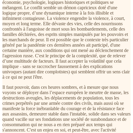
économie, psychologie, logiques historiques et politiques se
mélangent. Le conflit semble un démon capricieux doté d'une
logique propre, d’une dynamique interne à la fois illisible et
infiniment contagieuse. La violence engendre la violence, à court,
moyen et long terme. Elle dévaste des vies, celle des nourrissons
confrontés à l'angoisse de mort sous les bombardements, celle des
familles déchirées, des esprits simples manipulés par les pouvoirs et
les marchands de peur. Il est possible que le contexte très particulier
généré par la pandémie ces dernières années ait participé, d'une
certaine manière, aux conditions qui ont mené au déclenchement de
l'agression russe. C'est le principe de la complexité, que de relever
d’une multitude de facteurs. Il faut accepter la volatilité que cela
implique - sans se raccrocher faussement à des explications
univoques (autant dire complotistes) qui semblent offrir un sens clair
à ce qui ne peut l'être.
Il faut pouvoir, dans ces heures sombres, et à mesure que nous
voyons se déployer dans l’espace européen le meurtre de masse, les
destructions aveugles, les déplacements de population, tous les
crimes perpétrés par une armée contre des civils, mais aussi où se
manifeste la force inébranlable du courage et de la résistance face
aux assassins, demeurer stable dans l'instable, solide dans ses valeurs
quand vacille sur ses fondations une société de surabondance et de
consommation qui ne nous a en rien préparé aux temps qui
s'annoncent. C'est un enjeu en soi, et peut-être, avec l'activité