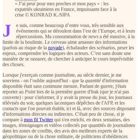
« J’ai peur pour mes proches et mon pays » : les
expatriés ukrainiens en France, impuissants face à la
crise © KONRAD K./SIPA
J
e suis, comme beaucoup d’entre vous, très sensible aux
événements qui se déroulent dans l’est de l’Europe, et à leurs
répercussions. Ma consommation de
news
a été massive, à la
limite de la boulimie. Le cerveau aime amasser des informations
(parfois au risque de la
noyade
), échafauder des scénarios, peser les
enjeux, comprendre les logiques des acteurs. C’est sans doute une
manière de se rassurer, de chercher à anticiper le cours imprévisible
des choses.
Lorsque j'exerçais comme journaliste, au siècle dernier, je me
souviens - on l’oublie aujourd'hui - que la
quantité
d'information
disponible était sans commune mesure. Parlant de guerre, j'étais
reporter au
Point
lors de la première guerre d'Irak (que je n'ai pas
couverte) : pour s'informer, il y avait la presse du jour, les journaux
télévisés du soir, quelques laconiques dépêches de l'AFP, et les
contacts que l'on pouvait établir, ici et là, avec des sources disposant
d'informations directes ou indirectes. C'était peu de chose, si je
compare à
mon fil Twitter
qui s'en enrichi, en deux semaines, des
images, témoignages et vidéos collectés par quantités de journalistes
dans les zones de conflits, des avis des meilleurs experts de la
géopolitique ou de la chose militaire, de politiciens d'obédiences