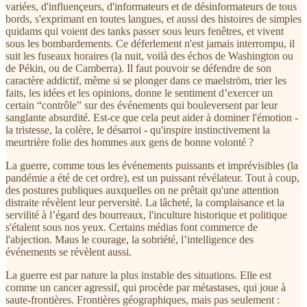
variées, d'influençeurs, d'informateurs et de désinformateurs de tous
bords, s'exprimant en toutes langues, et aussi des histoires de simples
quidams qui voient des tanks passer sous leurs fenêtres, et vivent
sous les bombardements. Ce déferlement n'est jamais interrompu, il
suit les fuseaux horaires (la nuit, voilà des échos de Washington ou
de Pékin, ou de Camberra). Il faut pouvoir se défendre de son
caractère addictif, même si se plonger dans ce maelström, trier les
faits, les idées et les opinions, donne le sentiment d’exercer un
certain “contrôle” sur des événements qui bouleversent par leur
sanglante absurdité. Est-ce que cela peut aider à dominer l'émotion -
la tristesse, la colère, le désarroi - qu'inspire instinctivement la
meurtrière folie des hommes aux gens de bonne volonté ?
La guerre, comme tous les événements puissants et imprévisibles (la
pandémie a été de cet ordre), est un puissant révélateur. Tout à coup,
des postures publiques auxquelles on ne prêtait qu'une attention
distraite révèlent leur perversité. La lâcheté, la complaisance et la
servilité à l’égard des bourreaux, l'inculture historique et politique
s'étalent sous nos yeux. Certains médias font commerce de
l'abjection. Maus le courage, la sobriété, l’intelligence des
événements se révèlent aussi.
La guerre est par nature la plus instable des situations. Elle est
comme un cancer agressif, qui procède par métastases, qui joue à
saute-frontières. Frontières géographiques, mais pas seulement :